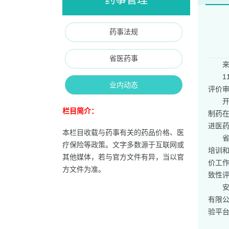
药事法规
省医药事
业内动态
评价审
栏目简介：
制药
进医
本栏目收载与药事有关的药品价格、医
疗保险等政策。文字多数源于互联网或
培训
其他媒体，若与官方文件有异，当以官
价工
方文件为准。
致性
有限公
验平