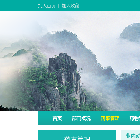
加入首页
|
加入收藏
首页
部门概况
药事管理
药物
业内
药事管理