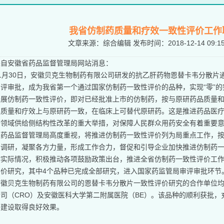
我省仿制药质量和疗效一致性评价工作
文章来源：
综合编辑
发布时间：
2018-12-14 09:1
来自安徽省药品监督管理局网站消息：
11月30日，安徽贝克生物制药有限公司研发的抗乙肝药物恩替卡韦分散
评审批，成为我省第一个通过国家仿制药一致性评价的品种，实现“零”的
开展仿制药一致性评价，即对已经批准上市的仿制药，按与原研药品质量
在质量和疗效上与原研药一致，在临床上可替代原研药。这是推进药品医
药领域供给侧结构性改革的重大举措，对保障人民群众用药安全有着重要
省药品监督管理局高度重视，将推进仿制药一致性评价列为局重点工作，
和调研，凝聚各方力量，形成工作合力，督促和引导企业加快推进仿制药
作实际情况，积极推动各项鼓励政策出台，推进全省仿制药一致性评价工作
评价研究，其中4个品种已完成全部研究，进入国家药监管局审评审批环节
安徽贝克生物制药有限公司的恩替卡韦分散片一致性评价研究的合作单位
司（CRO）及安徽医科大学第二附属医院（BE）。该品种的顺利获批
台建设取得良好效果。