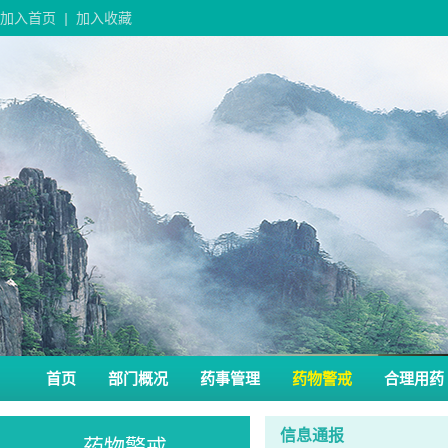
加入首页
|
加入收藏
首页
部门概况
药事管理
药物警戒
合理用药
信息通报
药物警戒