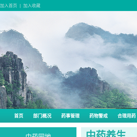
加入首页
|
加入收藏
首页
部门概况
药事管理
药物警戒
合理用药
中药养生
中药园地